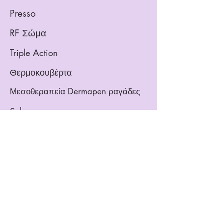
Presso
RF Σώμα
Triple Action
Θερμοκουβέρτα
Μεσοθεραπεία Dermapen ραγάδες
Schema
Δερμοαπόξεση για μαύρα στίγματα
Εγγραφείτε για νέα μας
Εγγραφή