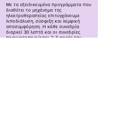
Με τα εξειδικευμένα προγράμματα που
διαθέτει το μηχάνημα της
ηλεκτροθεραπείας επιτυγχάνουμε
λιποδιάλυση, σύσφιξη και λεμφική
αποσυμφόρηση. Η κάθε συνεδρία
διαρκεί 30 λεπτά και οι συνεδρίες
πραγματοποιούνται 2-3 φορές την
εβδομάδα.
Εγγραφείτε για νέα μας
Εγγραφή
Πολιτική Απορρήτου
MD Genesis
Αντωνοπούλου 48 & Ερμού, Βόλος
Α' όροφος