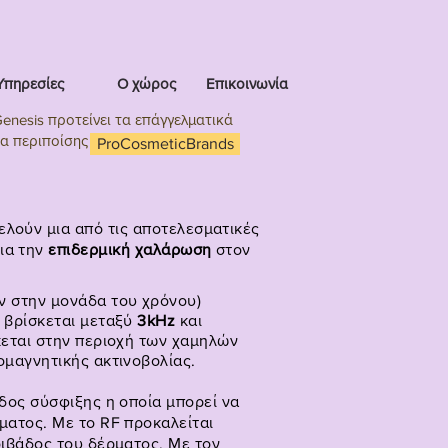
Υπηρεσίες
Ο χώρος
Επικοινωνία
nesis προτείνει τα επάγγελματικά
α περιποίσης
ProCosmeticBrands
ελούν μια από τις αποτελεσματικές
ια την
επιδερμική χαλάρωση
στον
 στην μονάδα του χρόνου)
 βρίσκεται μεταξύ
3kHz
και
κεται στην περιοχή των χαμηλών
ομαγνητικής ακτινοβολίας.
δος σύσφιξης η οποία μπορεί να
ματος. Με το
RF προκαλείται
οιβάδος του δέρματος. Με τον