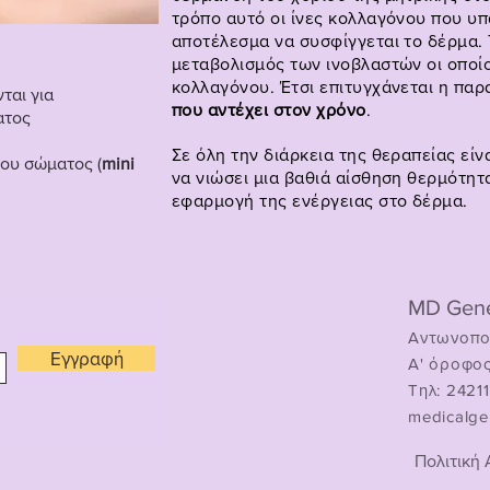
τρόπο αυτό οι ίνες κολλαγόνου που υ
αποτέλεσμα να συσφίγγεται το δέρμα.
μεταβολισμός των ινοβλαστών οι οποί
κολλαγόνου. Έτσι επιτυγχάνεται η πα
ται για
που αντέχει στον χρόνο
.
ατος
Σε όλη την διάρκεια της θεραπείας εί
ου σώματος (
mini
να νιώσει μια βαθιά αίσθηση θερμότητ
εφαρμογή της ενέργειας στο δέρμα.
MD Gene
Αντωνοπο
Εγγραφή
Α' όροφο
Τηλ: 2421
medicalge
Πολιτική