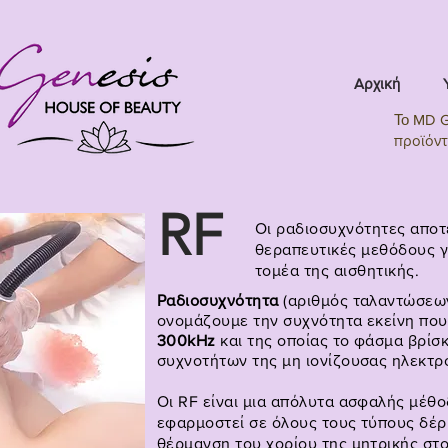
Αρχική
Το
MD Ge
προϊόντ
RF
Οι ραδιοσυχνότητες αποτ
θεραπευτικές μεθόδους γ
τομέα της αισθητικής.
Ραδιοσυχνότητα
(αριθμός ταλαντώσεων
ονομάζουμε την συχνότητα εκείνη που
300kHz
και της οποίας το φάσμα βρίσ
συχνοτήτων της μη ιονίζουσας ηλεκτρ
Οι RF
είναι μια απόλυτα ασφαλής μέθο
εφαρμοστεί σε όλους τους τύπους δέρ
θέρμανση του χορίου της μητρικής στ