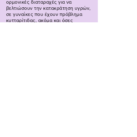
ορμονικές διαταραχές για να
βελτιώσουν την κατακράτηση υγρών,
σε γυναίκες που έχουν πρόβλημα
κυτταρίτιδας, ακόμα και όσες
παρουσιάζουν σπασμένα αγγεία ή
ευρυαγγείες.
Η διάρκεια κάθε συνεδρίας είναι 30
λεπτά και πραγματοποιούνται 1-3
φορές την εβδομάδα. Ο αριθμός των
συνεδρίων εξαρτάται από την
επίτευξη των εξατομικευμένων
αποτελεσμάτων.
Εγγραφείτε για νέα μας
Εγγραφή