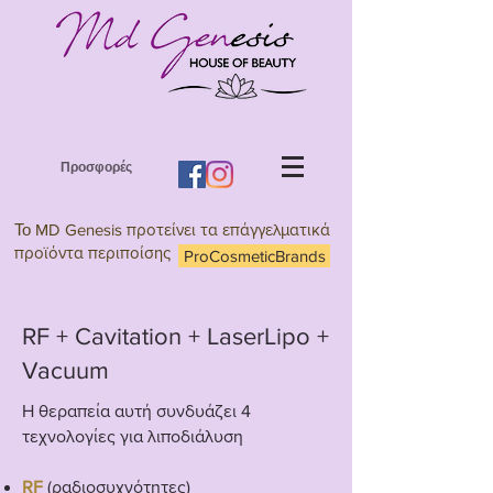
Προσφορές
Το
MD Genesis προτείνει τα επάγγελματικά
προϊόντα περιποίσης
ProCosmeticBrands
RF + Cavitation + LaserLipo +
Vacuum
Η θεραπεία αυτή συνδυάζει 4
τεχνολογίες για λιποδιάλυση
RF
(ραδιοσυχνότητες)