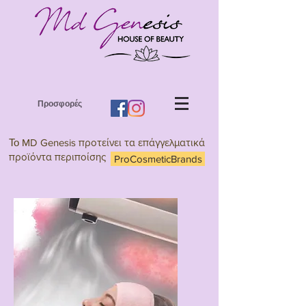
Προσφορές
Το
MD Genesis προτείνει τα επάγγελματικά
προϊόντα περιποίσης
ProCosmeticBrands