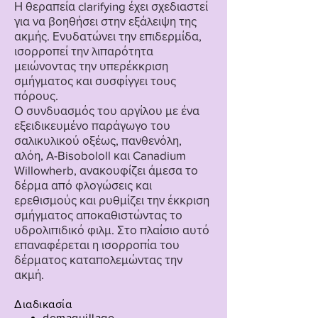
Η θεραπεία clarifying έχει σχεδιαστεί
για να βοηθήσει στην εξάλειψη της
ακμής. Ενυδατώνει την επιδερμίδα,
ισορροπεί την λιπαρότητα
μειώνοντας την υπερέκκριση
σμήγματος και συσφίγγει τους
πόρους.
Ο συνδυασμός του αργίλου με ένα
εξειδικευμένο παράγωγο του
σαλικυλικού οξέως, πανθενόλη,
αλόη, A-Bisobololl και Canadium
Willowherb, ανακουφίζει άμεσα το
δέρμα από φλογώσεις και
ερεθισμούς και ρυθμίζει την έκκριση
σμήγματος αποκαθιστώντας το
υδρολιπιδικό φιλμ. Στο πλαίσιο αυτό
επαναφέρεται η ισορροπία του
δέρματος καταπολεμώντας την
ακμή.
Διαδικασία
demaquillage