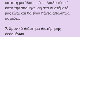
κατά τη μετάδοση μέσω Διαδικτύου ή
κατά την αποθήκευση στα συστήματά
μας είναι και θα είναι πάντα απολύτως
ασφαλείς.
7. Χρονικό Διάστημα Διατήρησης
δεδομένων
Διατηρούμε τις προσωπικές πληροφορίες
σας για όσο διάστημα κρίνουμε
απαραίτητο ώστε να σας παρέχουμε τις
υπηρεσίες μας, να συμμορφωνόμαστε με
την ισχύουσα νομοθεσία, να λύνουμε
διαφορές με διάφορα μέρη και για ό,τι
άλλο χρειαστεί για τους σκοπούς της
επιχειρηματικής μας δραστηριότητας,
περιλαμβανομένων του εντοπισμού και
της πρόληψης απάτης ή άλλων
παράνομων δραστηριοτήτων Όλα τα
προσωπικά δεδομένα που διατηρούμε
υπόκεινται στην παρούσα Πολιτική
Απορρήτου. Αν έχετε ερωτήσεις σχετικά